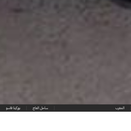
المغرب
ساحل العاج
بوركينا فاسو