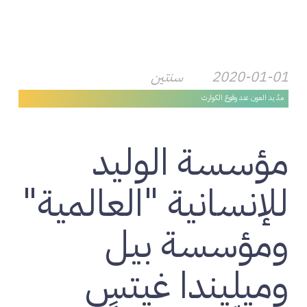
2020-01-01
سنتين
مدّ يد العون عند وقوع الكوارث
مؤسسة الوليد
للإنسانية "العالمية"
ومؤسسة بيل
وميليندا غيتس