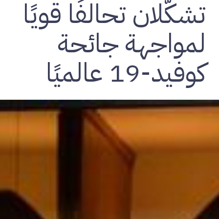
تشكّلان تحالفًا قويًا
لمواجهة جائحة
كوفيد-19 عالميًا