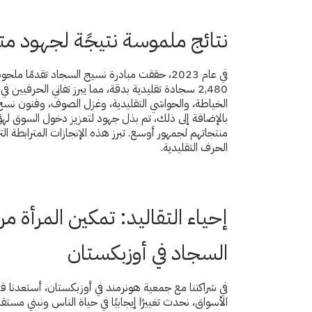
نتائج ملموسة نتيجًة لجهود مت
في عام 2023، حققت مبادرة نسيج السجاد تقدمًا
2,480 سجادة تقليدية بدقة، مما يبرز تفاني الحرفيي
الخياطة، والحواشي التقليدية، وغزل الصوف، وفنون نسج 
بالإضافة إلى ذلك، تم بذل جهود لتعزيز دخول السوق ل
منتجاتهم لجمهور أوسع. تبرز هذه الإنجازات المترابطة الت
الحرف التقليدية.
إحياء التقاليد: تمكين المرأة 
السجاد في أوزبكستان
في شراكتنا مع جمعية هونرمند في أوزبكستان، أستعدنا فن
الأسواق، نحدث تغييرًا إيجابيًا في حياة الناس ونبني مستقبلا