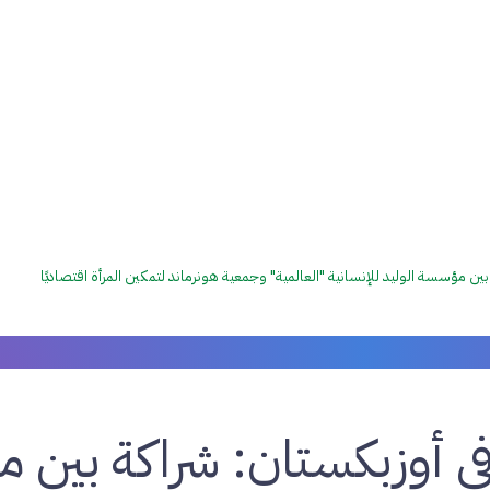
ين مؤسسة الوليد للإنسانية "العالمية" وجمعية هونرماند لتمكين المرأة اقتصاديًا
ي أوزبكستان: شراكة بين 