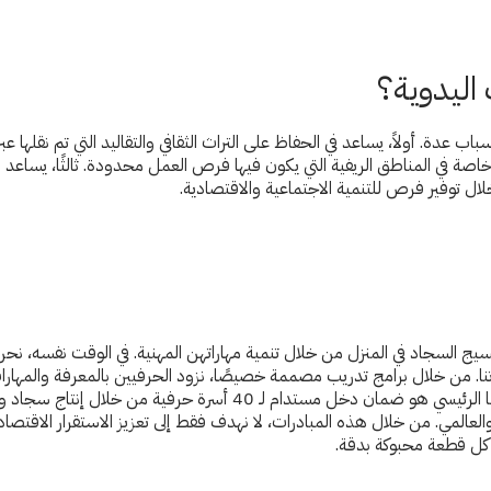
 اليدوية؟
ب عدة. أولاً، يساعد في الحفاظ على التراث الثقافي والتقاليد التي تم نقلها عب
م، خاصة في المناطق الريفية التي يكون فيها فرص العمل محدودة. ثالثًا، يساع
ال توفير فرص للتنمية الاجتماعية والاقتصادية.
سيج السجاد في المنزل من خلال تنمية مهاراتهن المهنية. في الوقت نفسه، نح
تنا. من خلال برامج تدريب مصممة خصيصًا، نزود الحرفيين بالمعرفة والمهارات
إبداعاتهم لتناسب ديناميات الاقتصاد السوقي. يظل هدفنا الرئيسي هو ضمان دخل مستدام لـ 40 أسرة
عالمي. من خلال هذه المبادرات، لا نهدف فقط إلى تعزيز الاستقرار الاقتصادي
ي كل قطعة محبوكة بدقة.